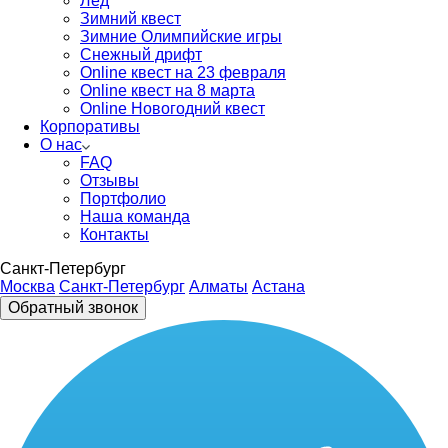
Лед
Зимний квест
Зимние Олимпийские игры
Снежный дрифт
Online квест на 23 февраля
Online квест на 8 марта
Online Новогодний квест
Корпоративы
О нас
FAQ
Отзывы
Портфолио
Наша команда
Контакты
Санкт-Петербург
Москва
Санкт-Петербург
Алматы
Астана
Обратный звонок