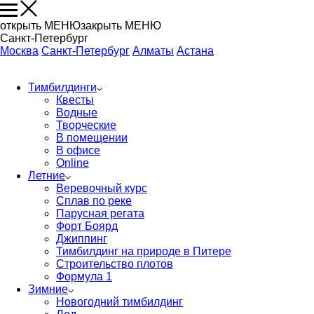
открыть МЕНЮ
закрыть МЕНЮ
Санкт-Петербург
Москва
Санкт-Петербург
Алматы
Астана
Тимбилдинги
Квесты
Водные
Творческие
В помещении
В офисе
Online
Летние
Веревочный курс
Сплав по реке
Парусная регата
Форт Боярд
Джиппинг
Тимбилдинг на природе в Питере
Строительство плотов
Формула 1
Зимние
Новогодний тимбилдинг