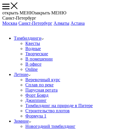
открыть МЕНЮ
закрыть МЕНЮ
Санкт-Петербург
Москва
Санкт-Петербург
Алматы
Астана
Тимбилдинги
Квесты
Водные
Творческие
В помещении
В офисе
Online
Летние
Веревочный курс
Сплав по реке
Парусная регата
Форт Боярд
Джиппинг
Тимбилдинг на природе в Питере
Строительство плотов
Формула 1
Зимние
Новогодний тимбилдинг