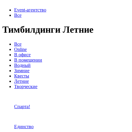
Event-агентство
Все
Тимбилдинги Летние
Все
Online
В офисе
В помещении
Водный
Зимние
Квесты
Летние
Творческие
Спарта!
Единство