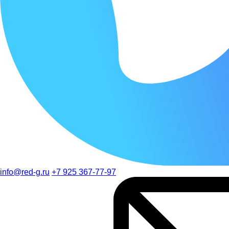
info@red-g.ru
+7 925 367-77-97