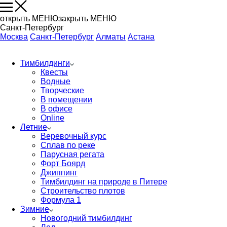
открыть МЕНЮ
закрыть МЕНЮ
Санкт-Петербург
Москва
Санкт-Петербург
Алматы
Астана
Тимбилдинги
Квесты
Водные
Творческие
В помещении
В офисе
Online
Летние
Веревочный курс
Сплав по реке
Парусная регата
Форт Боярд
Джиппинг
Тимбилдинг на природе в Питере
Строительство плотов
Формула 1
Зимние
Новогодний тимбилдинг